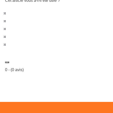
Cet article vous a-t-il été utile ?
0
- (
0
avis)