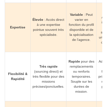
Él
ga
Variable
: Peut
Acc
Élevée
: Accès direct
varier en
int
à une expertise
fonction du profil
Expertise
qu
pointue souvent très
disponible et de
sou
spécialisée.
la spécialisation
une g
de l’agence.
cont
s
É
Rapide
pour des
Adapt
Très rapide
remplacements
b
(sourcing direct) et
ou renforts
flu
Flexibilité &
très flexible pour des
temporaires.
prise
Rapidité
missions
Souple sur les
rap
précises/ponctuelles.
durées de
pro
mission.
d’
Fo