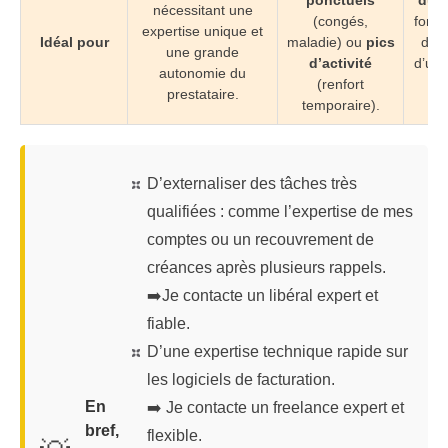
ponctuels
dura
nécessitant une
(congés,
fonct
expertise unique et
Idéal pour
maladie) ou
pics
de 
une grande
d’activité
d’une
autonomie du
(renfort
de
prestataire.
temporaire).
ga
D’externaliser des tâches très
qualifiées : comme l’expertise de mes
comptes ou un recouvrement de
créances après plusieurs rappels.
➡️Je contacte un libéral expert et
fiable.
D’une expertise technique rapide sur
les logiciels de facturation.
En
➡️ Je contacte un freelance expert et
bref,
flexible.