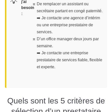
💡
j’ai
De remplacer un assistant ou
besoin
secrétaire partant en congé paternité.
:
➡️ Je contacte une agence d’intérim
ou une entreprise prestataire de
services.
D’un office manager deux jours par
semaine.
➡️ Je contacte une entreprise
prestataire de services fiable, flexible
et experte.
Quels sont les 5 critères de
sélection d’un prestataire