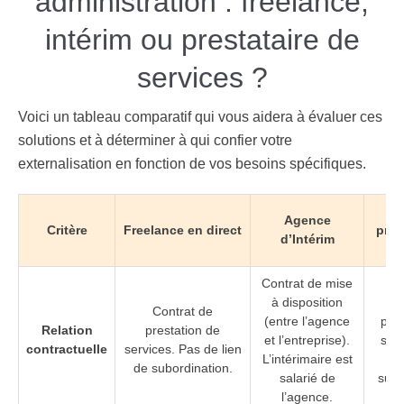
administration : freelance,
intérim ou prestataire de
services ?
Voici un tableau comparatif qui vous aidera à évaluer ces
solutions et à
déterminer à qui confier votre
externalisation
en fonction de vos besoins spécifiques.
En
Agence
Critère
Freelance en direct
pres
d’Intérim
s
Contrat de mise
à disposition
Co
Contrat de
(entre l’agence
pres
Relation
prestation de
et l’entreprise).
serv
contractuelle
services. Pas de lien
L’intérimaire est
de
de subordination.
salarié de
subo
l’agence.