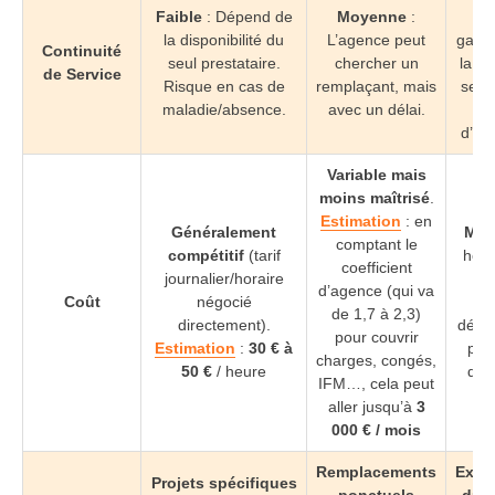
Faible
: Dépend de
Moyenne
:
pr
la disponibilité du
L’agence peut
garan
Continuité
seul prestataire.
chercher un
la co
de Service
Risque en cas de
remplaçant, mais
servi
maladie/absence.
avec un délai.
d’int
Variable mais
moins maîtrisé
.
Estimation
: en
Généralement
Maît
comptant le
compétitif
(tarif
horai
coefficient
journalier/horaire
d’agence (qui va
Coût
négocié
cl
de 1,7 à 2,3)
directement).
défin
pour couvrir
Estimation
:
30 € à
plus
charges, congés,
50 €
/ heure
que 
IFM…, cela peut
aller jusqu’à
3
000 € / mois
Remplacements
Exter
Projets spécifiques