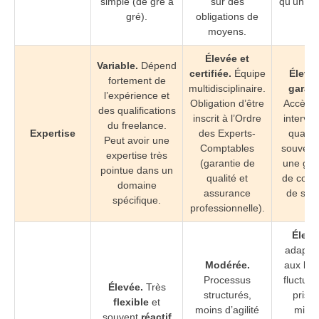
simple (de gré à
sur des
qu’un ca
gré).
obligations de
moyens.
Élevée et
Variable.
Dépend
certifiée.
Équipe
Élevée
fortement de
multidisciplinaire.
garant
l’expérience et
Obligation d’être
Accès à
des qualifications
inscrit à l’Ordre
interve
du freelance.
Expertise
des Experts-
qualifi
Peut avoir une
Comptables
souvent
expertise très
(garantie de
une gar
pointue dans un
qualité et
de conti
domaine
assurance
de serv
spécifique.
professionnelle).
Élevé
adaptab
Modérée.
aux bes
Processus
fluctuan
Élevée.
Très
structurés,
prise
flexible
et
moins d’agilité
missi
souvent
réactif