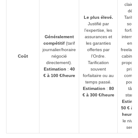
claire
défini
Le plus élevé.
Tarifica
Justifié par
souve
l’expertise, les
forfaita
Généralement
assurances et
interméd
compétitif
(tarif
les garanties
entre
journalier/horaire
offertes par
freelance
Coût
négocié
l’Ordre.
cabinet.
directement).
Tarification
propose
Estimation
:
40
souvent
prix t
€ à 100 €/heure
forfaitaire ou au
compéti
temps passé.
pour 
Estimation
:
80
tâch
€ à 300 €/heure
standa
Estimat
50 € à 1
heure
(
le nive
servic