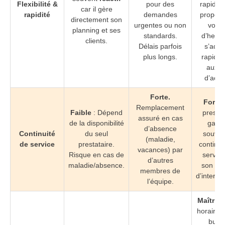
Flexibilité &
pour des
rapide.
car il gère
rapidité
demandes
propose
directement son
urgentes ou non
volu
planning et ses
standards.
d’heure
clients.
Délais parfois
s’adap
plus longs.
rapide
aux p
d’activ
Forte.
Forte
:
Remplacement
Faible
: Dépend
prestat
assuré en cas
de la disponibilité
garan
d’absence
Continuité
du seul
souven
(maladie,
de service
prestataire.
continui
vacances) par
Risque en cas de
service
d’autres
maladie/absence.
son ré
membres de
d’interve
l’équipe.
Maîtrisé
horaire/fo
budg