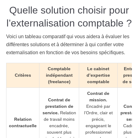
Quelle solution choisir pour
l’externalisation comptable ?
Voici un tableau comparatif qui vous aidera à évaluer les
différentes solutions et à
déterminer à qui confier votre
externalisation
en fonction de vos besoins spécifiques.
Comptable
Le cabinet
Entrep
Critères
indépendant
d’expertise
prestat
(freelance)
comptable
de serv
Contrat de
Contrat de
mission.
prestation de
Encadré par
Contra
service.
Relation
l’Ordre, clair et
prestati
Relation
de travail moins
précis,
servi
contractuelle
encadrée,
engageant le
Cadre l
souvent plus
professionnel
plus so