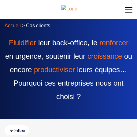
Accueil
>
Cas clients
Fluidifier
leur back-office, le
renforcer
en urgence,
soutenir leur
croissance
ou
encore
productiviser
leurs équipes…
Pourquoi ces entreprises nous ont
choisi ?
Filtrer