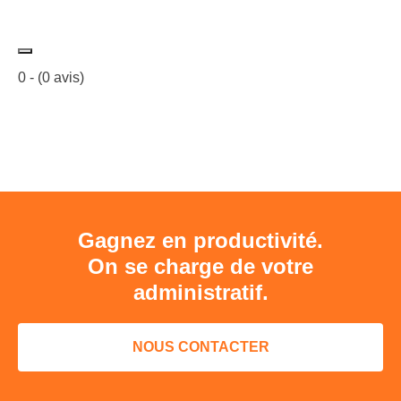
0
- (
0
avis)
Gagnez en productivité.
On se charge de votre
administratif.
NOUS CONTACTER