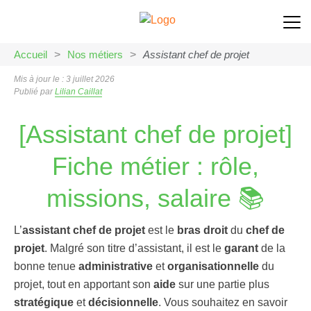
Accueil
>
Nos métiers
>
Assistant chef de projet
Mis à jour le : 3 juillet 2026
Publié par
Lilian Caillat
[Assistant chef de projet]
Fiche métier : rôle,
missions, salaire 📚
L’
assistant chef de projet
est le
bras droit
du
chef de
projet
. Malgré son titre d’assistant, il est le
garant
de la
bonne tenue
administrative
et
organisationnelle
du
projet, tout en apportant son
aide
sur une partie plus
stratégique
et
décisionnelle
. Vous souhaitez en savoir