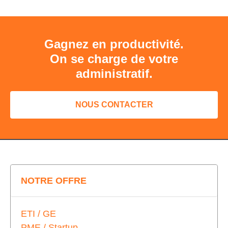
Gagnez en productivité.
On se charge de votre
administratif.
NOUS CONTACTER
NOTRE OFFRE
ETI / GE
PME / Startup