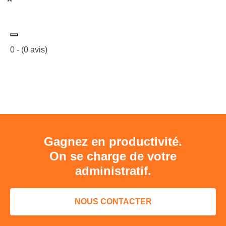
0
- (
0
avis)
Gagnez en productivité.
On se charge de votre
administratif.
NOUS CONTACTER