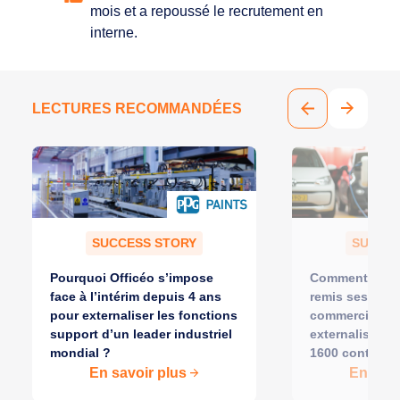
mois et a repoussé le recrutement en
interne.
LECTURES RECOMMANDÉES
SUCCESS STORY
SUCCES
Pourquoi Officéo s’impose
Comment Borne
face à l’intérim depuis 4 ans
remis ses équ
pour externaliser les fonctions
commerciales s
support d’un leader industriel
externalisant l
mondial ?
1600 contrats 
En savoir plus
En savo