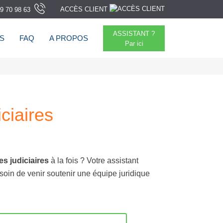
ACCÈS CLIENT
9 70 98 63
ASSISTANT ?
TS
FAQ
A PROPOS
Par ici
ciaires
s judiciaires
à la fois ? Votre assistant
oin de venir soutenir une équipe juridique