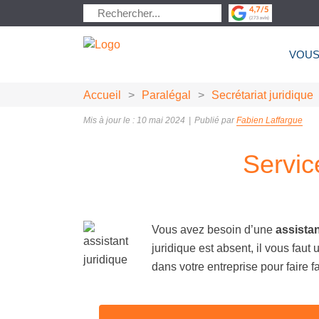
VOUS
Accueil
>
Paralégal
>
Secrétariat juridique
Mis à jour le : 10 mai 2024
|
Publié par
Fabien Laffargue
Servic
Vous avez besoin d’une
assistan
juridique est absent, il vous fau
dans votre entreprise pour faire