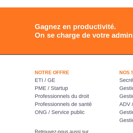
Gagnez en productivité.
On se charge de votre adminis
NOTRE OFFRE
NOS 
ETI / GE
Secré
PME / Startup
Gesti
Professionnels du droit
Gesti
Professionnels de santé
ADV /
ONG / Service public
Gest
Gesti
Retrouvez-nous aussi sur