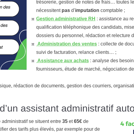
trésorerie, gestion de notes de frais… toutes 
nécessitent
pas
d’
imputation
comptable ;
Gestion administrative RH
: assistance au r
qualification téléphonique des candidats, mis
dossiers du personnel, rédaction et relecture 
Administration des ventes
: collecte de doc
suivi de facturation, relance clients… ;
Assistance
aux achats
: analyse des besoins
fournisseurs, étude de marché, négociation de
ysique, rédaction de documents, gestion des courriers, organis
f d’un assistant administratif au
 administratif se situent entre
35
et
65€
de
tifier des tarifs plus élevés, par exemple pour de