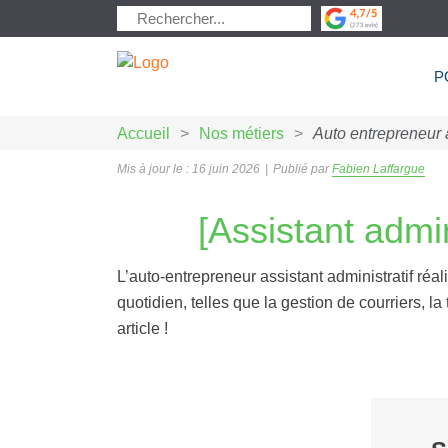
P
Accueil
>
Nos métiers
>
Auto entrepreneur a
Mis à jour le : 16 juin 2026
|
Publié par
Fabien Laffargue
[Assistant admin
L’auto-entrepreneur assistant administratif réa
quotidien, telles que la gestion de courriers, la
article !