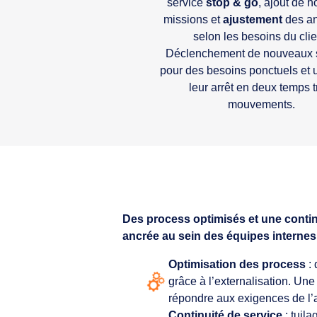
service
stop & go
, ajout de n
missions et
ajustement
des a
selon les besoins du clie
Déclenchement de nouveaux 
pour des besoins ponctuels et u
leur arrêt en deux temps t
mouvements.
Des process optimisés et une continui
ancrée au sein des équipes internes 
Optimisation des process
: 
grâce à l’externalisation. Un
répondre aux exigences de l’a
Continuité de service
: tuila