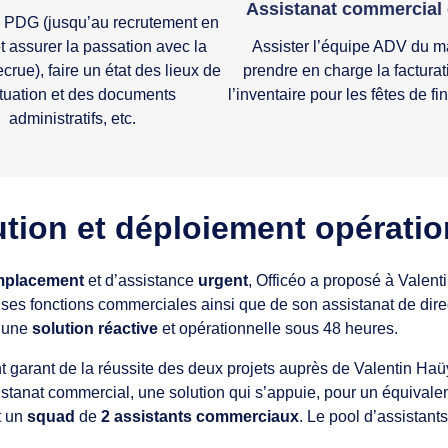
Assistanat commercial
e PDG (jusqu’au recrutement en
et assurer la passation avec la
Assister l’équipe ADV du m
crue), faire un état des lieux de
prendre en charge la facturati
ituation et des documents
l’inventaire pour les fêtes de f
administratifs, etc.
ution et déploiement opératio
mplacement
et d’assistance
urgent
, Officéo a proposé à Valent
e ses fonctions commerciales ainsi que de son assistanat de dire
e une
solution réactive
et opérationnelle sous 48 heures.
ant garant de la réussite des deux projets auprès de Valentin Haü
istanat commercial, une solution qui s’appuie, pour un équivale
t un
squad
de
2 assistants commerciaux
. Le pool d’assistant