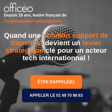
Depuis 18 ans, leader français de
l’externalisation administrative
Quand une
solution support de
transition
devient un
levier
stratégique
clé pour un acteur
tech internationnal !
ÊTRE RAPPELÉ(E)
APPELER LE 01 49 70 98 63