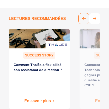
LECTURES RECOMMANDÉES
SUCCESS STORY
SUCCES
Comment Thalès a flexibilisé
Comment Acce
son assistanat de direction ?
Technology Sol
gagner plus d
qualifié aux 
CSE ?
En savoir plus
En savo