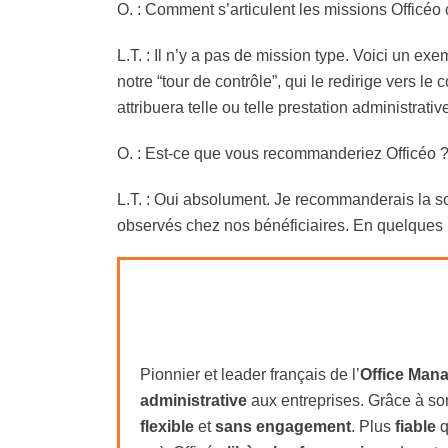
O.
: Comment s’articulent les missions Officé
L.T. : Il n’y a pas de mission type. Voici un ex
notre “tour de contrôle”, qui le redirige vers le
attribuera telle ou telle prestation administrativ
O.
: Est-ce que vous recommanderiez Officéo 
L.T. : Oui absolument. Je recommanderais la so
observés chez nos bénéficiaires. En quelques
Pionnier et leader français de l’
Office Man
administrative
aux entreprises. Grâce à so
flexible
et
sans engagement
. Plus
fiable
q