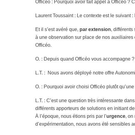
Officéo : Pourquoi avoir fait appel à Officéo ? C
Laurent Toussaint : Le contexte est le suivant : 
Et il s’est avéré que,
par extension
,
différents
à une observation sur place de nos auxiliaires 
Officéo.
O. : Depuis quand Officéo vous accompagne ?
L.T. : Nous avons déployé notre offre Autono
O.
: Pourquoi avoir choisi Officéo plutôt qu’une
L.T. : C’est une question très intéressante da
différents apporteurs de solutions en initiant d
À l’époque, nous étions pris par l’
urgence
, on
d’expérimentation, nous avons été sensibles a