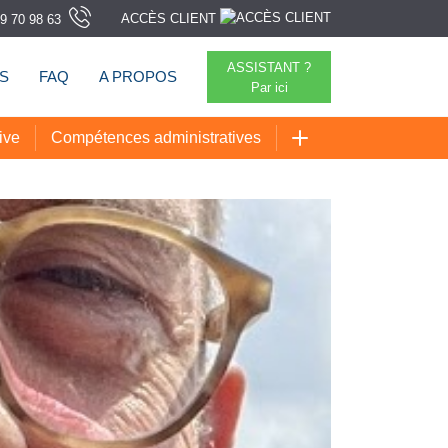
ACCÈS CLIENT
9 70 98 63
ASSISTANT ?
TS
FAQ
A PROPOS
Par ici
ive
Compétences administratives