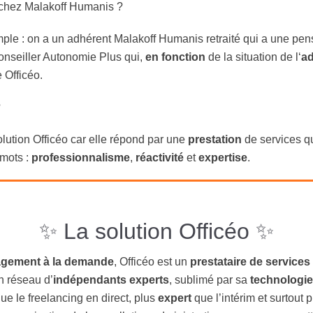
o chez Malakoff Humanis ?
emple : on a un adhérent Malakoff Humanis retraité qui a une pens
 conseiller Autonomie Plus qui,
en fonction
de la situation de l
‘
ad
e Officéo.
?
lution Officéo car elle répond par une
prestation
de services qu
 mots :
professionnalisme
,
réactivité
et
expertise
.
✨ La solution Officéo ✨
agement à la demande
, Officéo est un
prestataire de services
n réseau d’
indépendants experts
, sublimé par sa
technologie
ue le freelancing en direct, plus
expert
que l’intérim et surtout 