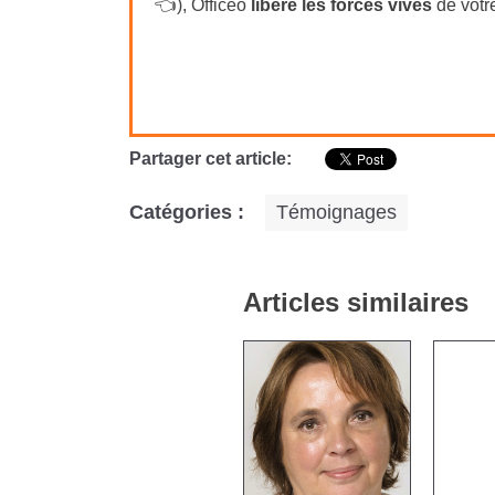
👈), Officéo
libère les forces vives
de votr
Partager cet article:
Catégories :
Témoignages
Articles similaires