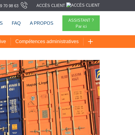
ACCÈS CLIENT
9 70 98 63
ASSISTANT ?
TS
FAQ
A PROPOS
Par ici
ive
Compétences administratives