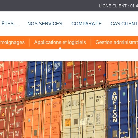
LIGNE CLIENT : 01 4
 ÊTES…
NOS SERVICES
COMPARATIF
CAS CLIEN
moignages
Applications et logiciels
Gestion administrat