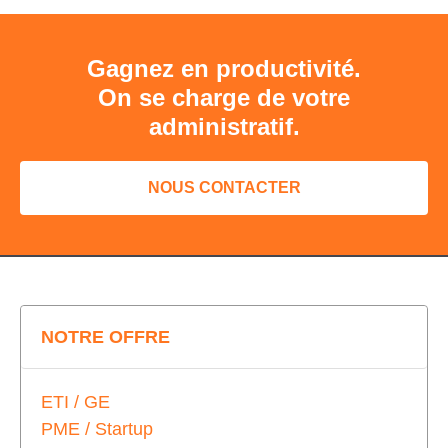
Gagnez en productivité.
On se charge de votre
administratif.
NOUS CONTACTER
NOTRE OFFRE
ETI / GE
PME / Startup