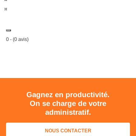
0
- (
0
avis)
Gagnez en productivité.
On se charge de votre
administratif.
NOUS CONTACTER