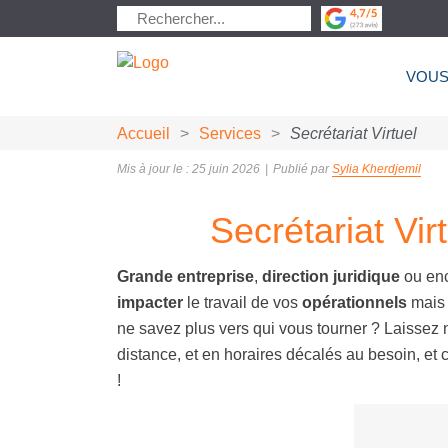
VOUS
Accueil
>
Services
>
Secrétariat Virtuel
Mis à jour le : 25 juin 2026
|
Publié par
Sylia Kherdjemil
Secrétariat Vir
Grande entreprise
,
direction juridique
ou en
impacter
le travail de vos
opérationnels
mais 
ne savez plus vers qui vous tourner ? Laissez
distance, et en horaires décalés au besoin, et c
!