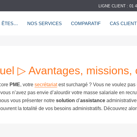
LIGNE CLIENT : 01 4
 ÊTES…
NOS SERVICES
COMPARATIF
CAS CLIEN
tuel ▷ Avantages, missions, 
core
PME
, votre
secrétariat
est surchargé ? Vous ne voulez pas
vous n’avez pas envie d’alourdir votre masse salariale en recru
 nous vous présenter notre
solution
d’
assistance
administrative
ouvrent la totalité de vos besoins administratifs. Découvrez alors