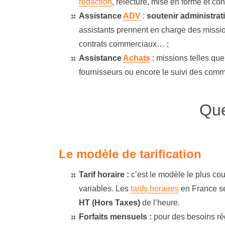
rédaction
, relecture, mise en forme et co
Assistance
ADV
:
soutenir administra
assistants prennent en charge des mission
contrats commerciaux… ;
Assistance
Achats
: missions telles que
fournisseurs ou encore le suivi des com
Que
Le modèle de tarification
Tarif horaire :
c’est le modèle le plus co
variables. Les
tarifs horaires
en France se
HT (Hors Taxes)
de l’heure.
Forfaits mensuels :
pour des besoins ré