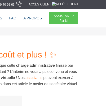
ACCÈS CLIENT
9 70 98 63
ASSISTANT ?
TS
FAQ
A PROPOS
Par ici
coût et plus ! ✨
 que cette
charge administrative
finisse par
tant ? L’intérim ne vous a pas convenu et vous
virtuelle
! Nos
assistants
peuvent exercer à
 dans cet article le métier de secrétaire virtuel