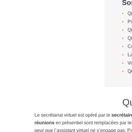
So
Qu
Po
Qu
Qu
Co
La
Vo
Q
Qu
Le secrétariat virtuel est opéré par le
secrétair
réunions
en présentiel sont remplacées par le
peur que l’assistant virtuel ne s’engage pas. P