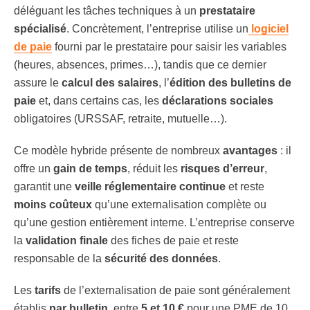
déléguant les tâches techniques à un
prestataire
spécialisé
. Concrètement, l’entreprise utilise un
logiciel
de paie
fourni par le prestataire pour saisir les variables
(heures, absences, primes…), tandis que ce dernier
assure le
calcul des salaires
, l’
édition des bulletins de
paie
et, dans certains cas, les
déclarations sociales
obligatoires (URSSAF, retraite, mutuelle…).
Ce modèle hybride présente de nombreux
avantages
: il
offre un
gain de temps
, réduit les
risques d’erreur
,
garantit une
veille réglementaire continue
et reste
moins coûteux
qu’une externalisation complète ou
qu’une gestion entièrement interne. L’entreprise conserve
la
validation finale
des fiches de paie et reste
responsable de la
sécurité des données
.
Les
tarifs
de l’externalisation de paie sont généralement
établis
par bulletin
, entre
5 et 10 €
pour une PME de 10