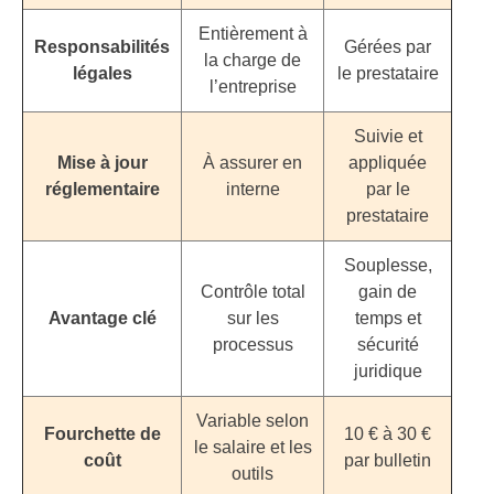
Entièrement à
Responsabilités
Gérées par
la charge de
légales
le prestataire
l’entreprise
Suivie et
Mise à jour
À assurer en
appliquée
réglementaire
interne
par le
prestataire
Souplesse,
Contrôle total
gain de
Avantage clé
sur les
temps et
processus
sécurité
juridique
Variable selon
Fourchette de
10 € à 30 €
le salaire et les
coût
par bulletin
outils