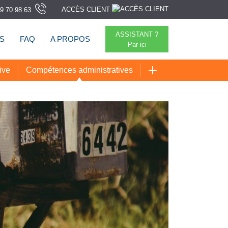
ACCÈS CLIENT
9 70 98 63
ASSISTANT ?
TS
FAQ
A PROPOS
Par ici
ive
Compétences administratives