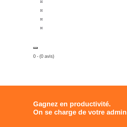
0
- (
0
avis)
Gagnez en productivité.
On se charge de votre adminis