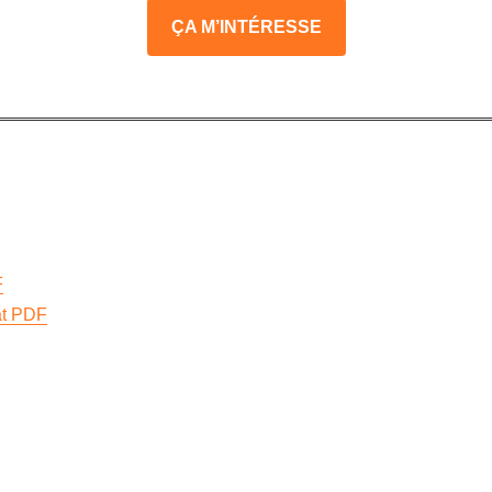
ÇA M’INTÉRESSE
F
at PDF