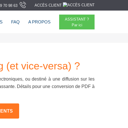
ACCÈS CLIENT
9 70 98 63
ASSISTANT ?
TS
FAQ
A PROPOS
Par ici
(et vice-versa) ?
ectroniques, ou destiné à une diffusion sur les
passante. Détails pour une conversion de PDF à
MENTS