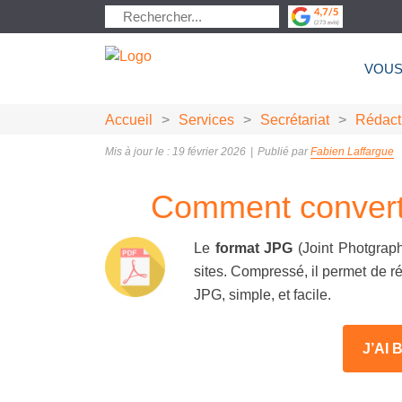
VOUS
Accueil
>
Services
>
Secrétariat
>
Rédact
Mis à jour le : 19 février 2026
|
Publié par
Fabien Laffargue
Comment converti
Le
format JPG
(Joint Photgraphi
sites. Compressé, il permet de 
JPG, simple, et facile.
J’AI