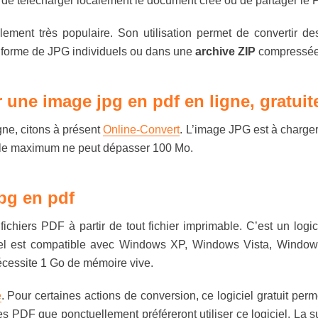
de télécharger localement le document créé ou de partager le 
ement très populaire. Son utilisation permet de convertir 
us forme de JPG individuels ou dans une
archive ZIP
compressée
r une image jpg en pdf en ligne, gratui
gne, citons à présent
Online-Convert
. L’image JPG est à charger p
ille maximum ne peut dépasser 100 Mo.
jpg en pdf
chiers PDF à partir de tout fichier imprimable. C’est un logicie
iel est compatible avec Windows XP, Windows Vista, Windows
écessite 1 Go de mémoire vive.
e
. Pour certaines actions de conversion, ce logiciel gratuit per
s PDF que ponctuellement préféreront utiliser ce logiciel. La su