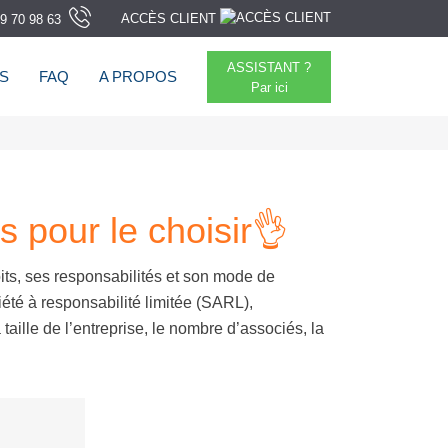
ACCÈS CLIENT
9 70 98 63
ASSISTANT ?
TS
FAQ
A PROPOS
Par ici
s pour le choisir👌
its, ses responsabilités et son mode de
iété à responsabilité limitée (SARL),
 taille de l’entreprise, le nombre d’associés, la