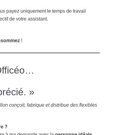
us payez uniquement le temps de travail
fectif de votre assistant.
onsommez
!
Officéo…
précié. »
n conçoit, fabrique et distribue des flexibles
re ?
ndre à ma demande avec la
personne idéale
.