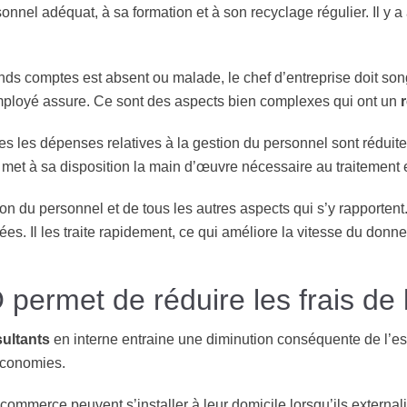
onnel adéquat, à sa formation et à son recyclage régulier. Il y 
ands comptes est absent ou malade, le chef d’entreprise doit s
’employé assure. Ce sont des aspects bien complexes qui ont un
tes les dépenses relatives à la gestion du personnel sont réduites
met à sa disposition la main d’œuvre nécessaire au traitement e
ion du personnel et de tous les autres aspects qui s’y rapportent.
ées. Il les traite rapidement, ce qui améliore la vitesse du donne
permet de réduire les frais de 
ultants
en interne entraine une diminution conséquente de l’esp
 économies.
-commerce peuvent s’installer à leur domicile lorsqu’ils extern