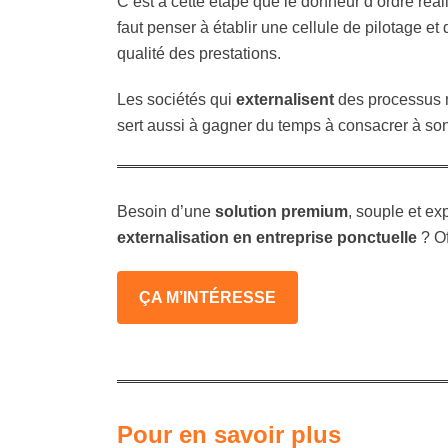
C’est à cette étape que le donneur d’ordre réali
faut penser à établir une cellule de pilotage e
qualité des prestations.
Les sociétés qui
externalisent
des processus mé
sert aussi à gagner du temps à consacrer à son
Besoin d’une
solution premium
, souple et ex
externalisation en entreprise ponctuelle
? Of
ÇA M’INTÉRESSE
Pour en savoir plus