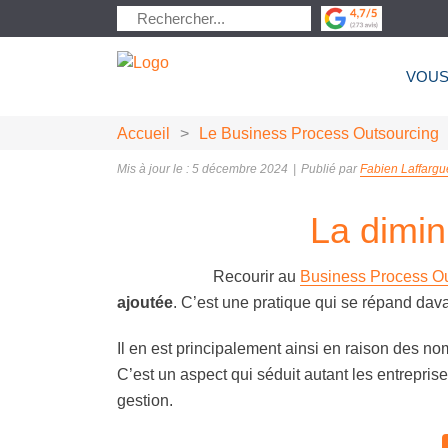
VOUS
Accueil
>
Le Business Process Outsourcing
Mis à jour le : 5 décembre 2024
|
Publié par
Fabien Laffargu
La dimin
Recourir au
Business Process Ou
ajoutée
. C’est une pratique qui se répand d
Il en est principalement ainsi en raison des n
C’est un aspect qui séduit autant les entrepris
gestion.