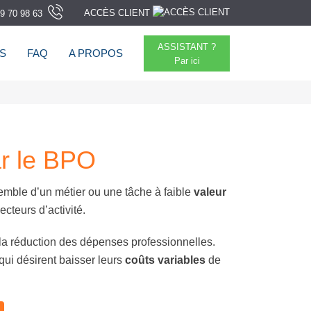
ACCÈS CLIENT
9 70 98 63
ASSISTANT ?
TS
FAQ
A PROPOS
Par ici
ar le BPO
semble d’un métier ou une tâche à faible
valeur
ecteurs d’activité.
 la réduction des dépenses professionnelles.
ui désirent baisser leurs
coûts variables
de