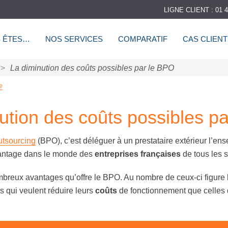
LIGNE CLIENT : 01 4
 ÊTES…
NOS SERVICES
COMPARATIF
CAS CLIEN
>
La diminution des coûts possibles par le BPO
e
ution des coûts possibles p
tsourcing
(BPO), c’est déléguer à un prestataire extérieur l’en
avantage dans le monde des
entreprises françaises
de tous les s
ombreux avantages qu’offre le BPO. Au nombre de ceux-ci figure
es qui veulent réduire leurs
coûts
de fonctionnement que celles q