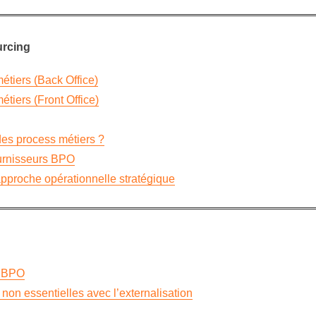
urcing
étiers (Back Office)
étiers (Front Office)
 des process métiers ?
ournisseurs BPO
pproche opérationnelle stratégique
e BPO
 non essentielles avec l’externalisation