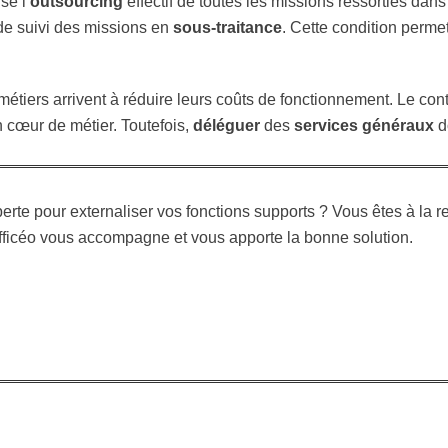
se l’
outsourcing
effectif de toutes les missions ressorties dans
t de suivi des missions en
sous-traitance
. Cette condition perme
tiers arrivent à réduire leurs coûts de fonctionnement. Le cont
 cœur de métier. Toutefois,
déléguer
des
services généraux
do
perte pour externaliser vos fonctions supports ? Vous êtes à la 
ficéo vous accompagne et vous apporte la bonne solution.