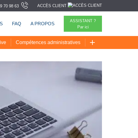
ACCÈS CLIENT
9 70 98 63
ASSISTANT ?
TS
FAQ
A PROPOS
Par ici
ive
Compétences administratives