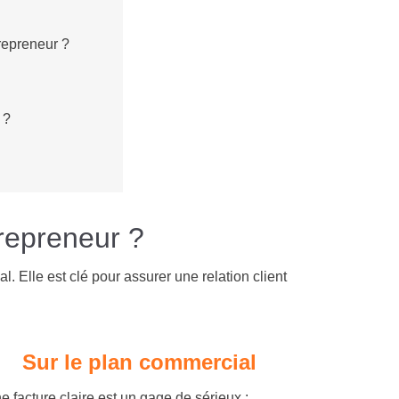
trepreneur ?
 ?
ntrepreneur ?
. Elle est clé pour assurer une relation client
Sur le plan commercial
e facture claire est un gage de sérieux :