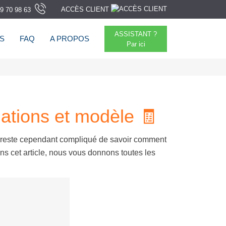
ACCÈS CLIENT
9 70 98 63
ASSISTANT ?
TS
FAQ
A PROPOS
Par ici
gations et modèle ​🧾
Il reste cependant compliqué de savoir comment
dans cet article, nous vous donnons toutes les