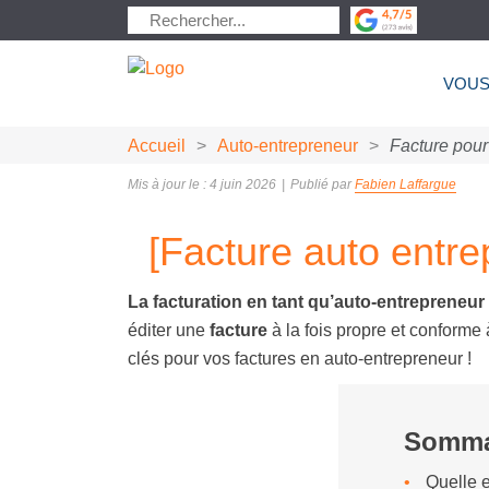
VOUS
Accueil
>
Auto-entrepreneur
>
Facture pour
Mis à jour le : 4 juin 2026
|
Publié par
Fabien Laffargue
[Facture auto entrep
La facturation en tant qu’auto-entrepreneur
éditer une
facture
à la fois propre et conforme 
clés pour vos factures en auto-entrepreneur !
Somma
Quelle e