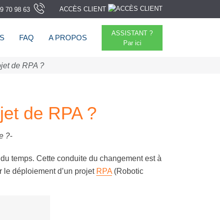
ACCÈS CLIENT
9 70 98 63
ASSISTANT ?
TS
FAQ
A PROPOS
Par ici
jet de RPA ?
jet de RPA ?
e ?-
d du temps. Cette conduite du changement est à
er le déploiement d’un projet
RPA
(Robotic