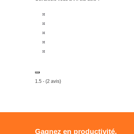
1.5
- (
2
avis)
Gagnez en productivité.