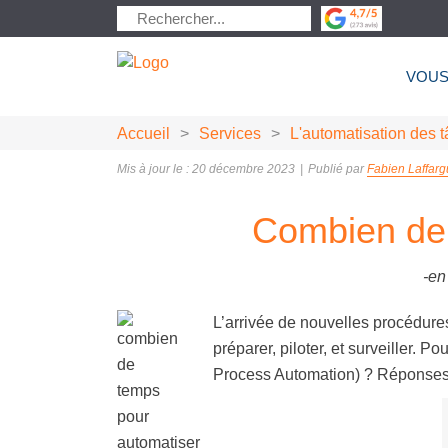
VOUS
Accueil
>
Services
>
L'automatisation des t
Mis à jour le : 20 décembre 2023
|
Publié par
Fabien Laffar
Combien de 
-en
L’arrivée de nouvelles procédure
préparer, piloter, et surveiller. 
Process Automation) ? Réponses