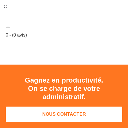
0
- (
0
avis)
Gagnez en productivité.
On se charge de votre
administratif.
NOUS CONTACTER