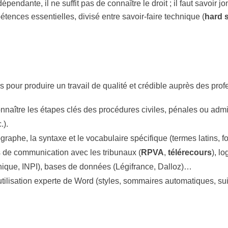
pendante, il ne suffit pas de connaître le droit ; il faut savoir jong
tences essentielles, divisé entre savoir-faire technique (
hard s
pour produire un travail de qualité et crédible auprès des profe
nnaître les étapes clés des procédures civiles, pénales ou admi
.).
ographe, la syntaxe et le vocabulaire spécifique (termes latins, f
 de communication avec les tribunaux (
RPVA
,
télérecours
), l
 Unique, INPI), bases de données (Légifrance, Dalloz)…
tilisation experte de Word (styles, sommaires automatiques, suiv