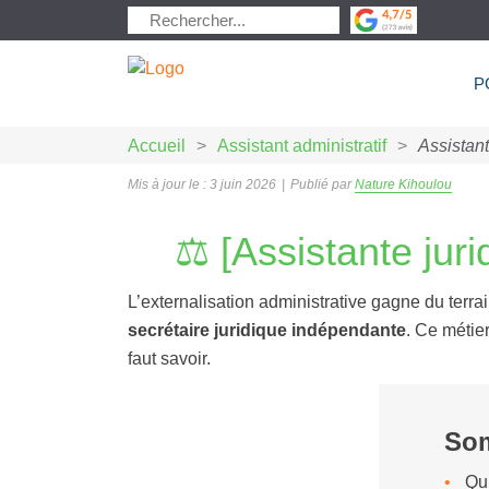
P
Accueil
>
Assistant administratif
>
Assistan
Mis à jour le : 3 juin 2026
|
Publié par
Nature Kihoulou
⚖️ [Assistante jur
L’externalisation administrative gagne du terra
secrétaire juridique indépendante
. Ce métier
faut savoir.
So
Qu’