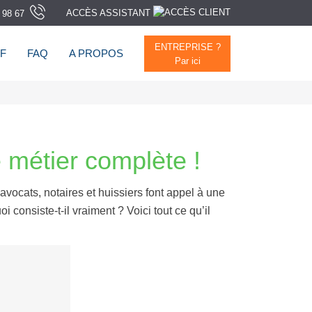
ACCÈS ASSISTANT
 98 67
ENTREPRISE ?
F
FAQ
A PROPOS
Par ici
e métier complète !
avocats, notaires et huissiers font appel à une
i consiste-t-il vraiment ? Voici tout ce qu’il