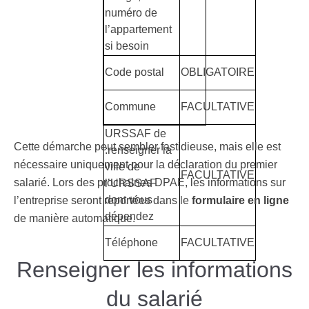
numéro de
l’appartement
si besoin
Code postal
OBLIGATOIRE
Commune
FACULTATIVE
URSSAF de
Cette démarche peut sembler fastidieuse, mais elle est
:renseigner la
nécessaire uniquement pour la déclaration du premier
ville de
FACULTATIVE
salarié. Lors des prochaines DPAE, les informations sur
l’URSSAF
dont vous
l’entreprise seront reportées dans le
formulaire
en ligne
dépendez
de manière automatique.
Téléphone
FACULTATIVE
Renseigner les informations
du salarié